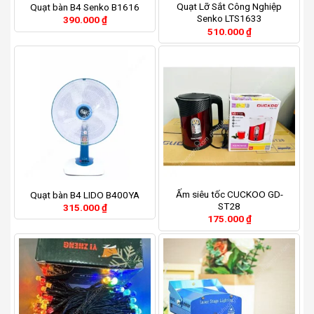
Quạt Lỡ Sắt Công Nghiệp
Quạt bàn B4 Senko B1616
Senko LTS1633
390.000
₫
510.000
₫
Ấm siêu tốc CUCKOO GD-
Quạt bàn B4 LIDO B400YA
ST28
315.000
₫
175.000
₫