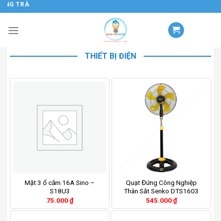
ƠNG TRÀ
Chuyển
đến
nội
dung
THIẾT BỊ ĐIỆN
Mặt 3 ổ cắm 16A Sino –
Quạt Đứng Công Nghiệp
S18U3
Thân Sắt Senko DTS1603
75.000
₫
545.000
₫