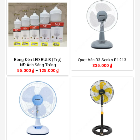
Bóng Đèn LED BULB (Trụ)
Quạt bàn B3 Senko B1213
NĐ Ánh Sáng Trắng
335.000
₫
Khoảng
55.000
₫
–
125.000
₫
giá:
từ
55.000 ₫
đến
125.000 ₫