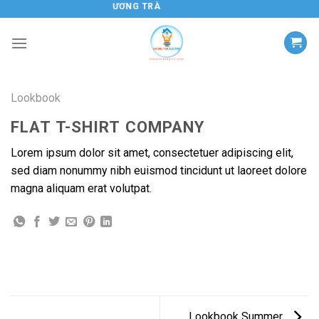
Chuyển
ĐIỆN TỬ HƯƠNG TRÀ
đến
nội
dung
Lookbook
FLAT T-SHIRT COMPANY
Lorem ipsum dolor sit amet, consectetuer adipiscing elit,
sed diam nonummy nibh euismod tincidunt ut laoreet dolore
magna aliquam erat volutpat.
Lookbook Summer