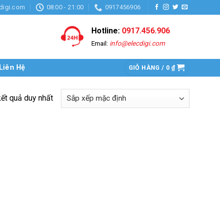
digi.com
08:00 - 21:00
0917456906
Hotline:
0917.456.906
Email:
info@elecdigi.com
Liên Hệ
GIỎ HÀNG /
0
₫
kết quả duy nhất