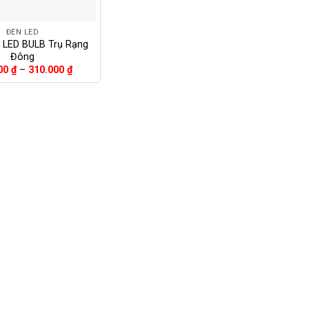
ĐÈN LED
 LED BULB Trụ Rạng
Đông
Khoảng
00
₫
–
310.000
₫
giá:
từ
151.000 ₫
đến
310.000 ₫