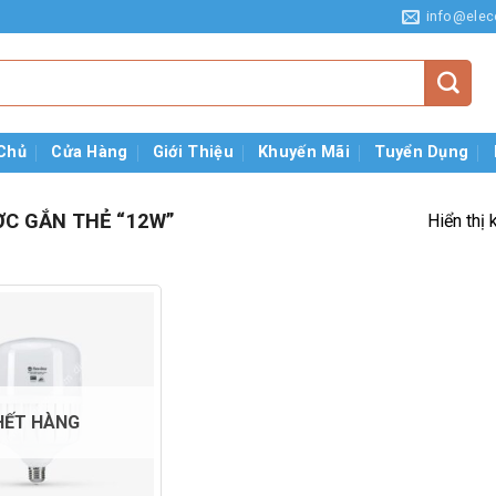
info@elec
Chủ
Cửa Hàng
Giới Thiệu
Khuyến Mãi
Tuyển Dụng
C GẮN THẺ “12W”
Hiển thị 
HẾT HÀNG