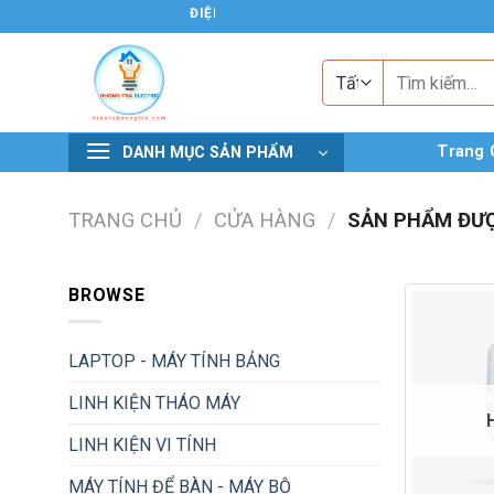
Chuyển
ĐIỆN TỬ HƯƠNG TRÀ
đến
nội
Tìm
kiếm:
dung
Trang 
DANH MỤC SẢN PHẨM
TRANG CHỦ
/
CỬA HÀNG
/
SẢN PHẨM ĐƯỢ
BROWSE
LAPTOP - MÁY TÍNH BẢNG
LINH KIỆN THÁO MÁY
LINH KIỆN VI TÍNH
MÁY TÍNH ĐỂ BÀN - MÁY BỘ