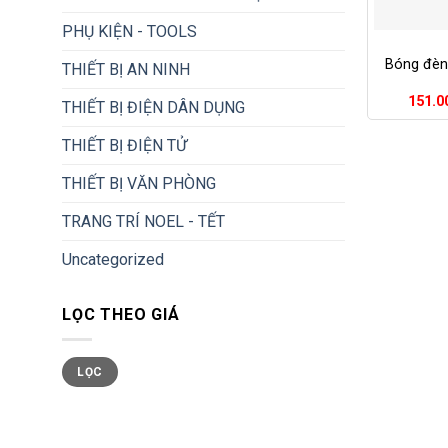
+
PHỤ KIỆN - TOOLS
Bóng đèn
THIẾT BỊ AN NINH
151.0
THIẾT BỊ ĐIỆN DÂN DỤNG
THIẾT BỊ ĐIỆN TỬ
THIẾT BỊ VĂN PHÒNG
TRANG TRÍ NOEL - TẾT
Uncategorized
LỌC THEO GIÁ
Giá
Giá
LỌC
tối
tối
thiểu
đa