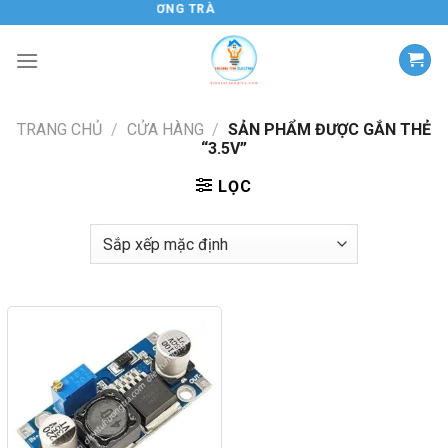
Chuyển
ĐIỆN TỬ HƯƠNG TRÀ
đến
nội
dung
TRANG CHỦ
/
CỬA HÀNG
/
SẢN PHẨM ĐƯỢC GẮN THẺ
“3.5V”
LỌC