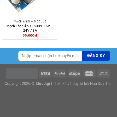
MẠCH ĐIỆN – MODULE
Mạch Tăng Áp XL6009 3.5V –
24V / 3A
55.000
₫
Copyright 2026 ©
Elecdigi
| Thiết kế và duy trì bởi
Hua Duy Tien