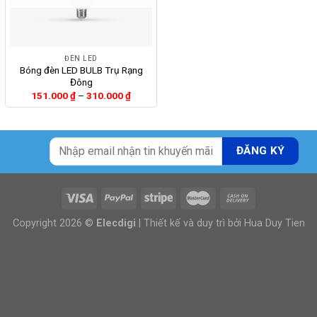
ĐÈN LED
Bóng đèn LED BULB Trụ Rạng
Đông
Khoảng
151.000
₫
–
310.000
₫
giá:
từ
151.000 ₫
đến
310.000 ₫
Copyright 2026 ©
Elecdigi
| Thiết kế và duy trì bởi
Hua Duy Tien