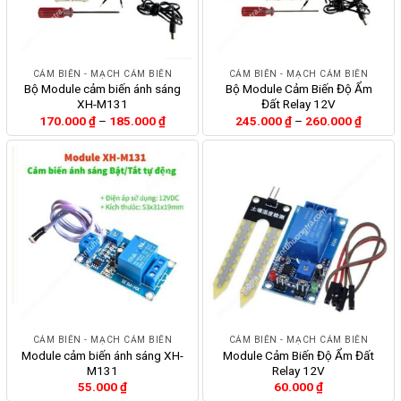
CẢM BIẾN - MẠCH CẢM BIẾN
CẢM BIẾN - MẠCH CẢM BIẾN
Bộ Module cảm biến ánh sáng
Bộ Module Cảm Biến Độ Ẩm
XH-M131
Đất Relay 12V
Khoảng
Khoảng
170.000
₫
–
185.000
₫
245.000
₫
–
260.000
₫
giá:
giá:
từ
từ
170.000 ₫
245.00
đến
đến
185.000 ₫
260.00
CẢM BIẾN - MẠCH CẢM BIẾN
CẢM BIẾN - MẠCH CẢM BIẾN
Module cảm biến ánh sáng XH-
Module Cảm Biến Độ Ẩm Đất
M131
Relay 12V
55.000
₫
60.000
₫