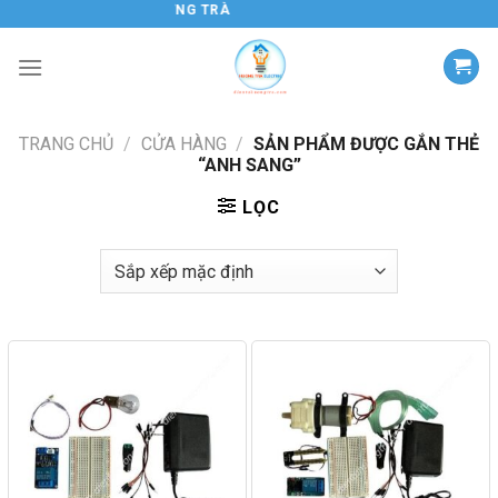
Chuyển
ĐIỆN TỬ HƯƠNG TRÀ
đến
nội
dung
TRANG CHỦ
/
CỬA HÀNG
/
SẢN PHẨM ĐƯỢC GẮN THẺ
“ANH SANG”
LỌC