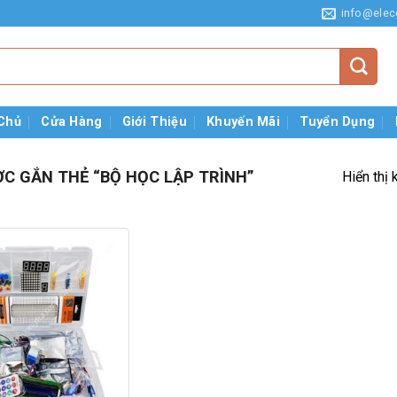
info@elec
Chủ
Cửa Hàng
Giới Thiệu
Khuyến Mãi
Tuyển Dụng
C GẮN THẺ “BỘ HỌC LẬP TRÌNH”
Hiển thị 