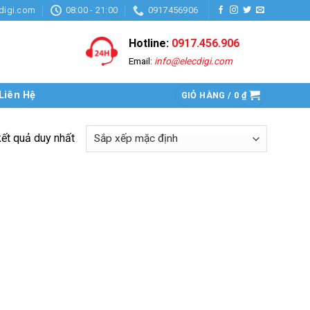
digi.com
08:00 - 21:00
0917456906
Hotline:
0917.456.906
Email:
info@elecdigi.com
Liên Hệ
GIỎ HÀNG /
0
₫
kết quả duy nhất