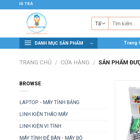
Chuyển
 TỬ HƯƠNG TRÀ
đến
nội
Tìm
kiếm:
dung
Trang 
DANH MỤC SẢN PHẨM
TRANG CHỦ
/
CỬA HÀNG
/
SẢN PHẨM ĐƯỢ
BROWSE
LAPTOP - MÁY TÍNH BẢNG
LINH KIỆN THÁO MÁY
LINH KIỆN VI TÍNH
MÁY TÍNH ĐỂ BÀN - MÁY BỘ