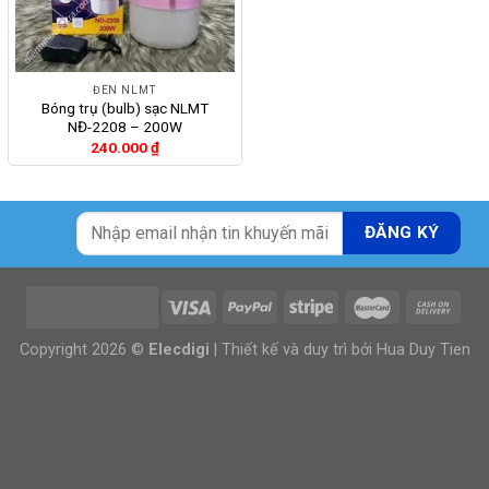
ĐÈN NLMT
Bóng trụ (bulb) sạc NLMT
NĐ-2208 – 200W
240.000
₫
Copyright 2026 ©
Elecdigi
| Thiết kế và duy trì bởi
Hua Duy Tien