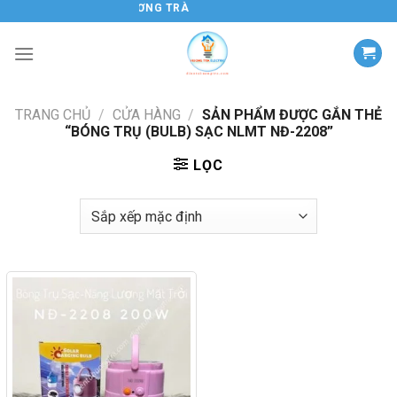
Chuyển
ĐIỆN TỬ HƯƠNG TRÀ
đến
nội
dung
TRANG CHỦ
/
CỬA HÀNG
/
SẢN PHẨM ĐƯỢC GẮN THẺ
“BÓNG TRỤ (BULB) SẠC NLMT NĐ-2208”
LỌC