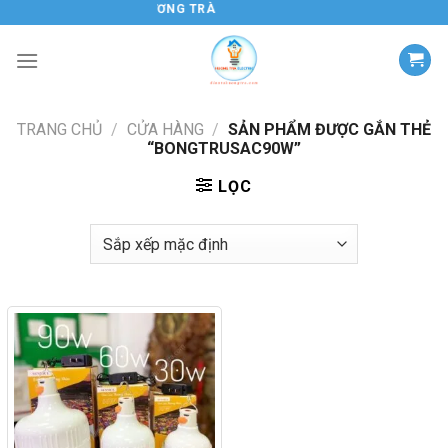
Chuyển
ĐIỆN TỬ HƯƠNG TRÀ
đến
nội
dung
TRANG CHỦ
/
CỬA HÀNG
/
SẢN PHẨM ĐƯỢC GẮN THẺ
“BONGTRUSAC90W”
LỌC