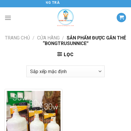
Chuyển
ĐIỆN TỬ HƯƠNG TRÀ
đến
nội
dung
TRANG CHỦ
/
CỬA HÀNG
/
SẢN PHẨM ĐƯỢC GẮN THẺ
“BONGTRUSUNNICE”
LỌC