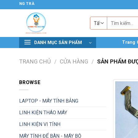
Chuyển
 TỬ HƯƠNG TRÀ
đến
nội
Tìm
kiếm:
dung
Trang 
DANH MỤC SẢN PHẨM
TRANG CHỦ
/
CỬA HÀNG
/
SẢN PHẨM ĐƯỢ
BROWSE
LAPTOP - MÁY TÍNH BẢNG
LINH KIỆN THÁO MÁY
LINH KIỆN VI TÍNH
MÁY TÍNH ĐỂ BÀN - MÁY BỘ