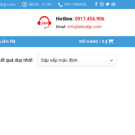
digi.com
08:00 - 21:00
0917456906
Hotline:
0917.456.906
Email:
info@elecdigi.com
Liên Hệ
GIỎ HÀNG /
0
₫
kết quả duy nhất