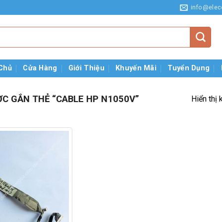
info@elec
Chủ
Cửa Hàng
Giới Thiệu
Khuyến Mãi
Tuyển Dụng
C GẮN THẺ “CABLE HP N1050V”
Hiển thị 