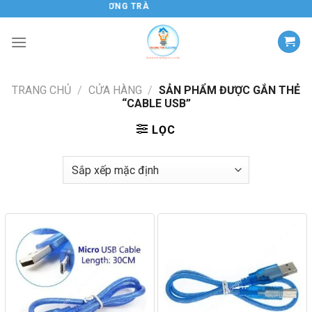
Chuyển
ĐIỆN TỬ HƯƠNG TRÀ
đến
nội
dung
TRANG CHỦ
/
CỬA HÀNG
/
SẢN PHẨM ĐƯỢC GẮN THẺ
“CABLE USB”
LỌC