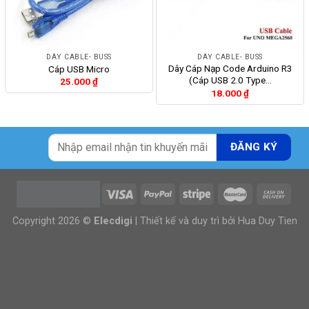
DÂY CABLE- BUSS
DÂY CABLE- BUSS
Dây Cáp Nạp Code Arduino R3
Cáp USB Micro
(Cáp USB 2.0 Type…
25.000
₫
18.000
₫
Copyright 2026 ©
Elecdigi
| Thiết kế và duy trì bởi
Hua Duy Tien