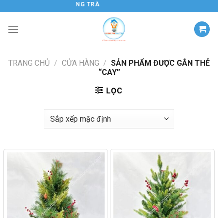
Chuyển
ĐIỆN TỬ HƯƠNG TRÀ
đến
nội
dung
TRANG CHỦ
/
CỬA HÀNG
/
SẢN PHẨM ĐƯỢC GẮN THẺ
“CAY”
LỌC