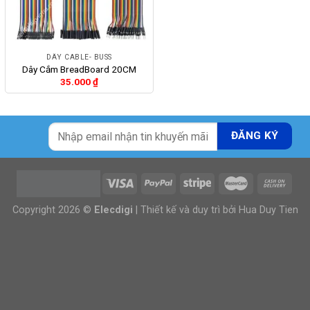
DÂY CABLE- BUSS
Dây Cắm BreadBoard 20CM
35.000
₫
Copyright 2026 ©
Elecdigi
| Thiết kế và duy trì bởi
Hua Duy Tien