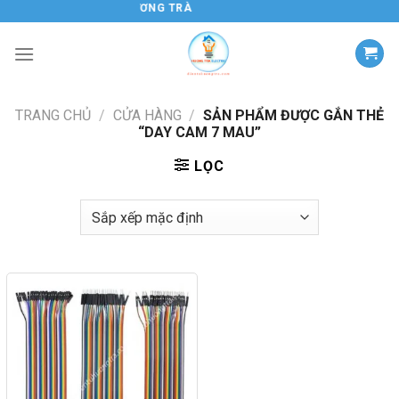
Chuyển
ĐIỆN TỬ HƯƠNG TRÀ
đến
nội
dung
TRANG CHỦ
/
CỬA HÀNG
/
SẢN PHẨM ĐƯỢC GẮN THẺ
“DAY CAM 7 MAU”
LỌC