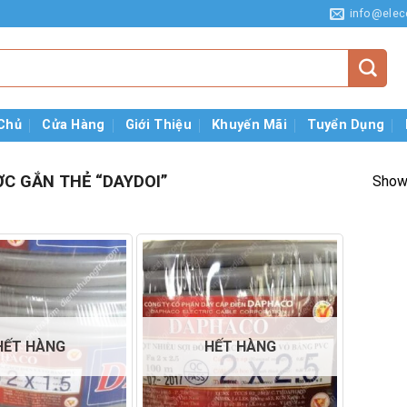
info@elec
Chủ
Cửa Hàng
Giới Thiệu
Khuyến Mãi
Tuyển Dụng
C GẮN THẺ “DAYDOI”
Showi
HẾT HÀNG
HẾT HÀNG