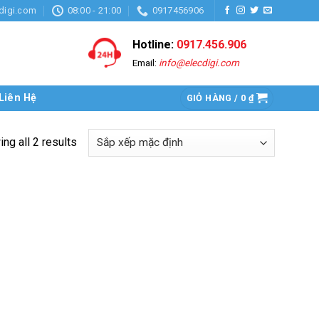
digi.com
08:00 - 21:00
0917456906
Hotline:
0917.456.906
Email:
info@elecdigi.com
Liên Hệ
GIỎ HÀNG /
0
₫
ng all 2 results