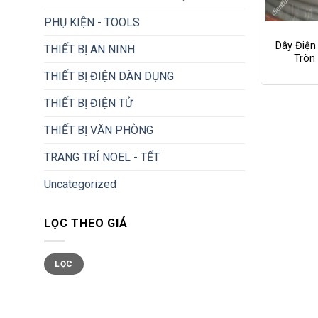
+
PHỤ KIỆN - TOOLS
Dây Điện
THIẾT BỊ AN NINH
Tròn
THIẾT BỊ ĐIỆN DÂN DỤNG
THIẾT BỊ ĐIỆN TỬ
THIẾT BỊ VĂN PHÒNG
TRANG TRÍ NOEL - TẾT
Uncategorized
LỌC THEO GIÁ
Giá
Giá
LỌC
tối
tối
thiểu
đa