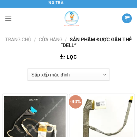
Chuyển
ĐIỆN TỬ HƯƠNG TRÀ
đến
nội
dung
TRANG CHỦ
/
CỬA HÀNG
/
SẢN PHẨM ĐƯỢC GẮN THẺ
“DELL”
LỌC
-40%