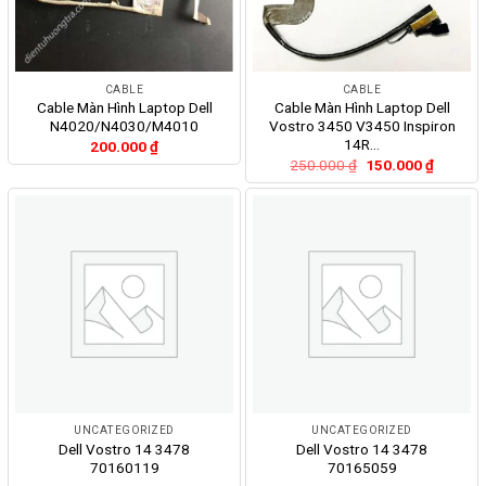
CABLE
CABLE
Cable Màn Hình Laptop Dell
Cable Màn Hình Laptop Dell
N4020/N4030/M4010
Vostro 3450 V3450 Inspiron
14R…
200.000
₫
Giá
Giá
250.000
₫
150.000
₫
gốc
hiện
là:
tại
250.000 ₫.
là:
150.000
UNCATEGORIZED
UNCATEGORIZED
Dell Vostro 14 3478
Dell Vostro 14 3478
70160119
70165059