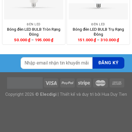
ĐÈN LED
ĐÈN LED
Bóng đèn LED BULB Tròn Rạng
Bóng đèn LED BULB Trụ Rạng
Đông
Đông
Khoảng
Khoảng
50.000
₫
–
195.000
₫
151.000
₫
–
310.000
₫
giá:
giá:
từ
từ
50.000 ₫
151.00
đến
đến
195.000 ₫
310.00
Copyright 2026 ©
Elecdigi
| Thiết kế và duy trì bởi
Hua Duy Tien