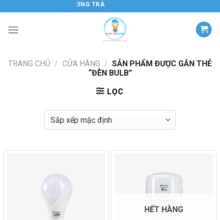
Chuyển
ĐIỆN TỬ HƯƠNG TRÀ
đến
nội
dung
TRANG CHỦ
/
CỬA HÀNG
/
SẢN PHẨM ĐƯỢC GẮN THẺ
“ĐÈN BULB”
LỌC
HẾT HÀNG