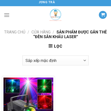
Chuyển
ĐIỆN TỬ HƯƠNG TRÀ
đến
nội
dung
TRANG CHỦ
/
CỬA HÀNG
/
SẢN PHẨM ĐƯỢC GẮN THẺ
“ĐÈN SÂN KHẤU LASER”
LỌC