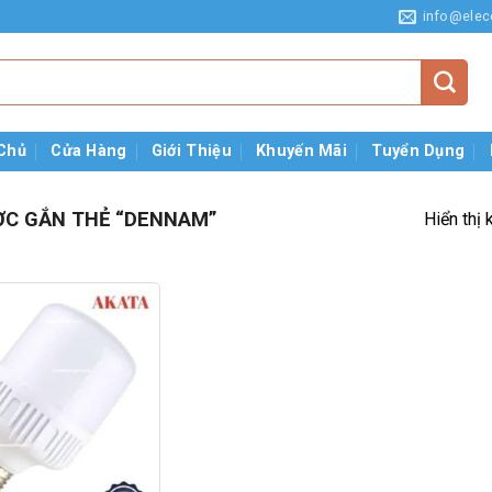
info@elec
Chủ
Cửa Hàng
Giới Thiệu
Khuyến Mãi
Tuyển Dụng
C GẮN THẺ “DENNAM”
Hiển thị 