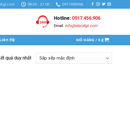
digi.com
08:00 - 21:00
0917456906
Hotline:
0917.456.906
Email:
info@elecdigi.com
Liên Hệ
GIỎ HÀNG /
0
₫
kết quả duy nhất