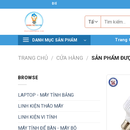
Chuyển
ĐIỆN TỬ HƯƠNG TRÀ
đến
nội
Tìm
kiếm:
dung
Trang 
DANH MỤC SẢN PHẨM
TRANG CHỦ
/
CỬA HÀNG
/
SẢN PHẨM ĐƯỢ
BROWSE
LAPTOP - MÁY TÍNH BẢNG
LINH KIỆN THÁO MÁY
LINH KIỆN VI TÍNH
MÁY TÍNH ĐỂ BÀN - MÁY BỘ