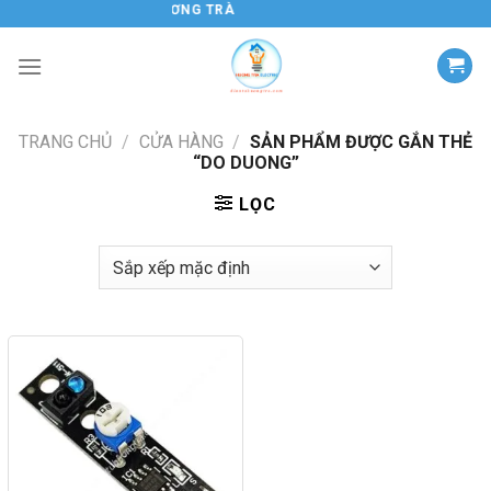
Chuyển
ĐIỆN TỬ HƯƠNG TRÀ
đến
nội
dung
TRANG CHỦ
/
CỬA HÀNG
/
SẢN PHẨM ĐƯỢC GẮN THẺ
“DO DUONG”
LỌC