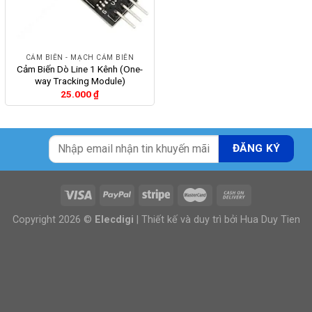
CẢM BIẾN - MẠCH CẢM BIẾN
Cảm Biến Dò Line 1 Kênh (One-
way Tracking Module)
25.000
₫
Copyright 2026 ©
Elecdigi
| Thiết kế và duy trì bởi
Hua Duy Tien