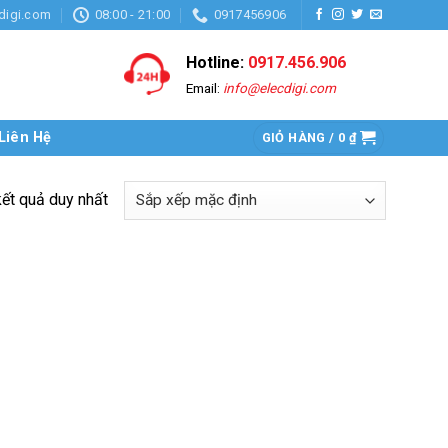
digi.com
08:00 - 21:00
0917456906
Hotline:
0917.456.906
Email:
info@elecdigi.com
Liên Hệ
GIỎ HÀNG /
0
₫
kết quả duy nhất