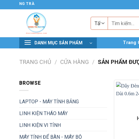
Chuyển
 TỬ HƯƠNG TRÀ
đến
nội
Tìm
kiếm:
dung
Trang 
DANH MỤC SẢN PHẨM
TRANG CHỦ
/
CỬA HÀNG
/
SẢN PHẨM ĐƯỢ
BROWSE
LAPTOP - MÁY TÍNH BẢNG
LINH KIỆN THÁO MÁY
LINH KIỆN VI TÍNH
MÁY TÍNH ĐỂ BÀN - MÁY BỘ