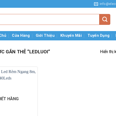
info@elec
Chủ
Cửa Hàng
Giới Thiệu
Khuyến Mãi
Tuyển Dụng
C GẮN THẺ “LEDLUOI”
Hiển thị 
HẾT HÀNG