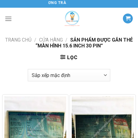
Chuyển
ĐIỆN TỬ HƯƠNG TRÀ
đến
nội
dung
TRANG CHỦ
/
CỬA HÀNG
/
SẢN PHẨM ĐƯỢC GẮN THẺ
“MÀN HÌNH 15.6 INCH 30 PIN”
LỌC