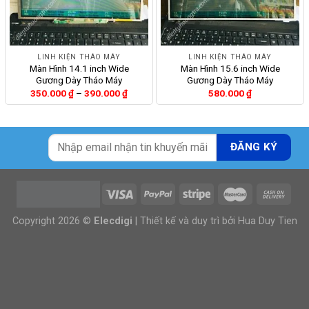
LINH KIỆN THÁO MÁY
LINH KIỆN THÁO MÁY
Màn Hình 14.1 inch Wide
Màn Hình 15.6 inch Wide
Gương Dày Tháo Máy
Gương Dày Tháo Máy
Khoảng
350.000
₫
–
390.000
₫
580.000
₫
giá:
từ
350.000 ₫
đến
390.000 ₫
Copyright 2026 ©
Elecdigi
| Thiết kế và duy trì bởi
Hua Duy Tien