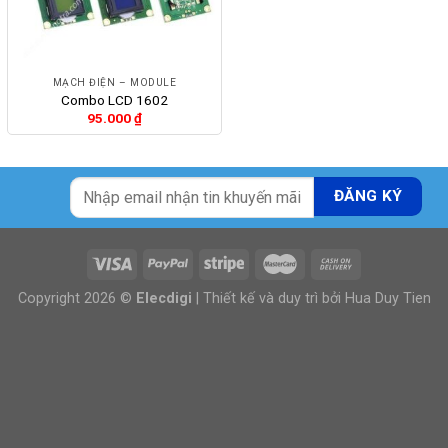
MẠCH ĐIỆN – MODULE
Combo LCD 1602
95.000
₫
Copyright 2026 ©
Elecdigi
| Thiết kế và duy trì bởi
Hua Duy Tien