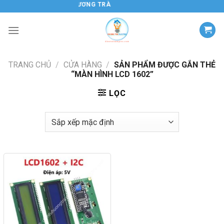
Chuyển
ĐIỆN TỬ HƯƠNG TRÀ
đến
nội
dung
TRANG CHỦ
/
CỬA HÀNG
/
SẢN PHẨM ĐƯỢC GẮN THẺ
“MÀN HÌNH LCD 1602”
LỌC