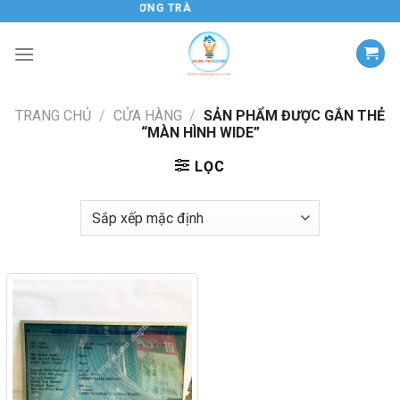
Chuyển
ĐIỆN TỬ HƯƠNG TRÀ
đến
nội
dung
TRANG CHỦ
/
CỬA HÀNG
/
SẢN PHẨM ĐƯỢC GẮN THẺ
“MÀN HÌNH WIDE”
LỌC