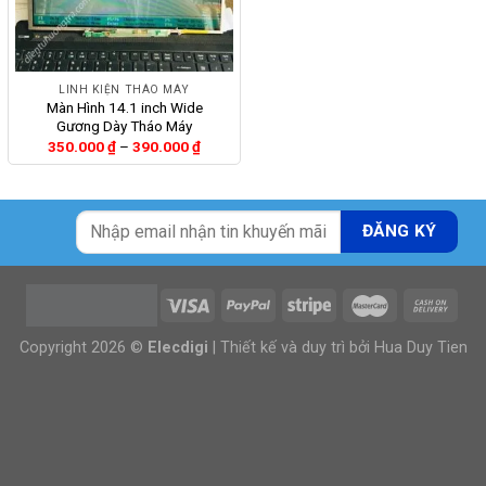
LINH KIỆN THÁO MÁY
Màn Hình 14.1 inch Wide
Gương Dày Tháo Máy
Khoảng
350.000
₫
–
390.000
₫
giá:
từ
350.000 ₫
đến
390.000 ₫
Copyright 2026 ©
Elecdigi
| Thiết kế và duy trì bởi
Hua Duy Tien