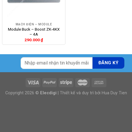
MẠCH ĐIỆN – MODULE
Module Buck – Boost ZK-4KX
– 4A
290.000
₫
Copyright 2026 ©
Elecdigi
| Thiết kế và duy trì bởi
Hua Duy Tien