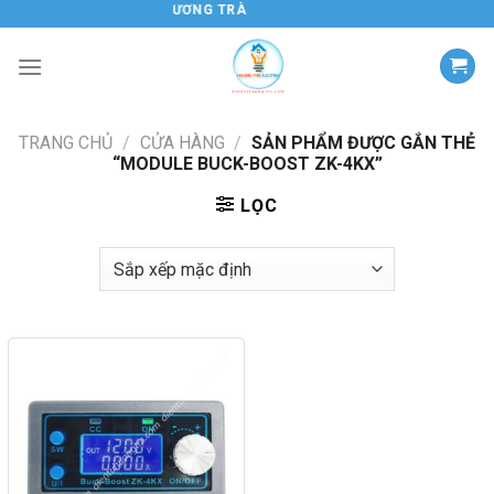
Chuyển
ĐIỆN TỬ HƯƠNG TRÀ
đến
nội
dung
TRANG CHỦ
/
CỬA HÀNG
/
SẢN PHẨM ĐƯỢC GẮN THẺ
“MODULE BUCK-BOOST ZK-4KX”
LỌC