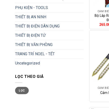
+
PHỤ KIỆN - TOOLS
CẢM BIẾ
Bộ Lắp R
THIẾT BỊ AN NINH
Đ
265.0
THIẾT BỊ ĐIỆN DÂN DỤNG
THIẾT BỊ ĐIỆN TỬ
THIẾT BỊ VĂN PHÒNG
TRANG TRÍ NOEL - TẾT
Uncategorized
LỌC THEO GIÁ
+
Giá
Giá
CẢM BIẾ
LỌC
tối
tối
Cảm 
thiểu
đa