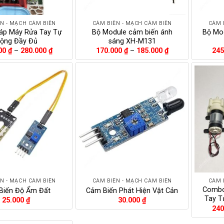
+
+
N - MẠCH CẢM BIẾN
CẢM BIẾN - MẠCH CẢM BIẾN
CẢM 
áp Máy Rửa Tay Tự
Bộ Module cảm biến ánh
Bộ Mo
ộng Đầy Đủ
sáng XH-M131
Khoảng
Khoảng
00
₫
–
280.000
₫
170.000
₫
–
185.000
₫
245
giá:
giá:
từ
từ
265.000 ₫
170.000 ₫
đến
đến
280.000 ₫
185.000 ₫
+
+
N - MẠCH CẢM BIẾN
CẢM BIẾN - MẠCH CẢM BIẾN
CẢM 
Combo
Biến Độ Ẩm Đất
Cảm Biến Phát Hiện Vật Cản
Tay T
25.000
₫
30.000
₫
240