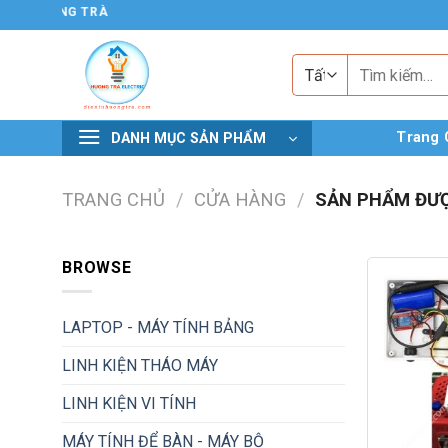
Chuyển
TỬ HƯƠNG TRÀ
đến
nội
Tìm
kiếm:
dung
Trang 
DANH MỤC SẢN PHẨM
TRANG CHỦ
/
CỬA HÀNG
/
SẢN PHẨM ĐƯỢ
BROWSE
LAPTOP - MÁY TÍNH BẢNG
LINH KIỆN THÁO MÁY
LINH KIỆN VI TÍNH
MÁY TÍNH ĐỂ BÀN - MÁY BỘ