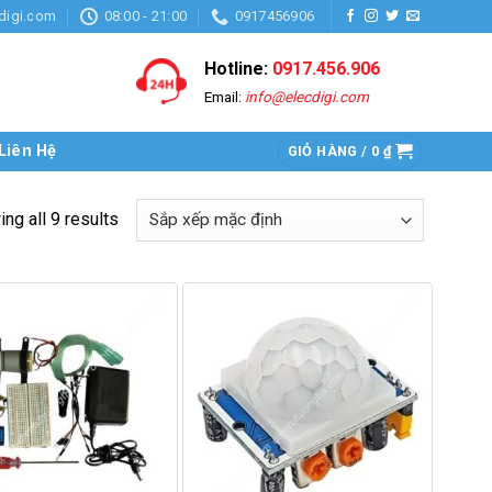
digi.com
08:00 - 21:00
0917456906
Hotline:
0917.456.906
Email:
info@elecdigi.com
Liên Hệ
GIỎ HÀNG /
0
₫
ng all 9 results