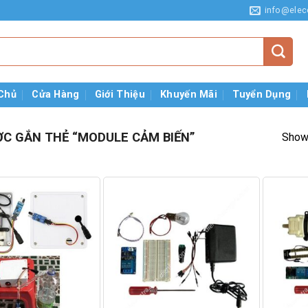
info@elec
Chủ
Cửa Hàng
Giới Thiệu
Khuyến Mãi
Tuyển Dụng
C GẮN THẺ “MODULE CẢM BIẾN”
Showi