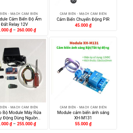
+
BIẾN - MẠCH CẢM BIẾN
CẢM BIẾN - MẠCH CẢM BIẾN
dule Cảm Biến Độ Ẩm
Cảm Biến Chuyển Động PIR
Đất Relay 12V
45.000
₫
Khoảng
.000
₫
–
260.000
₫
giá:
từ
245.000 ₫
đến
260.000 ₫
+
BIẾN - MẠCH CẢM BIẾN
CẢM BIẾN - MẠCH CẢM BIẾN
 Bộ Module Máy Rửa
Module cảm biến ánh sáng
ự Động Dùng Nguồn…
XH-M131
Khoảng
.000
₫
–
255.000
₫
55.000
₫
giá:
từ