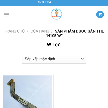
Chuyển
ĐIỆN TỬ HƯƠNG TRÀ
đến
nội
dung
TRANG CHỦ
/
CỬA HÀNG
/
SẢN PHẨM ĐƯỢC GẮN THẺ
“N1050V”
LỌC