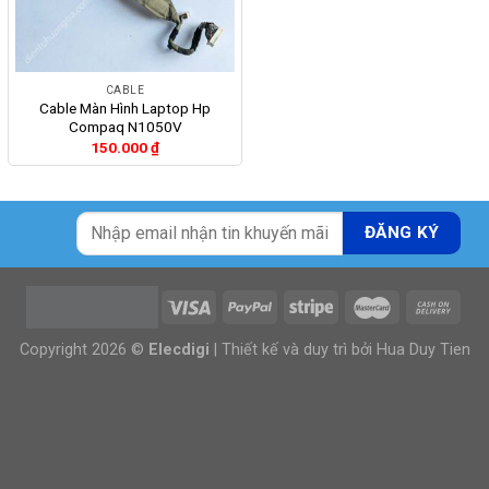
CABLE
Cable Màn Hình Laptop Hp
Compaq N1050V
150.000
₫
Copyright 2026 ©
Elecdigi
| Thiết kế và duy trì bởi
Hua Duy Tien