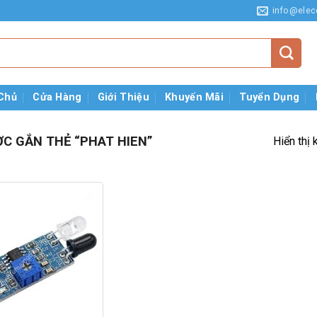
info@elec
Chủ
Cửa Hàng
Giới Thiệu
Khuyến Mãi
Tuyển Dụng
C GẮN THẺ “PHAT HIEN”
Hiển thị 