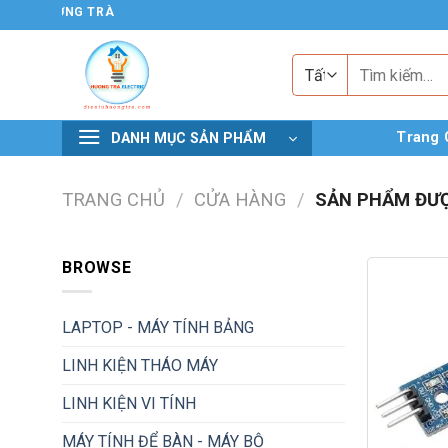
Chuyển
N TỬ HƯƠNG TRÀ
đến
nội
Tìm
kiếm:
dung
Trang 
DANH MỤC SẢN PHẨM
TRANG CHỦ
/
CỬA HÀNG
/
SẢN PHẨM ĐƯỢ
BROWSE
LAPTOP - MÁY TÍNH BẢNG
LINH KIỆN THÁO MÁY
LINH KIỆN VI TÍNH
MÁY TÍNH ĐỂ BÀN - MÁY BỘ