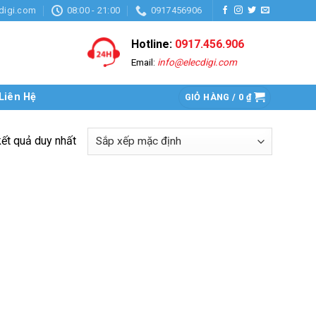
digi.com
08:00 - 21:00
0917456906
Hotline:
0917.456.906
Email:
info@elecdigi.com
Liên Hệ
GIỎ HÀNG /
0
₫
kết quả duy nhất