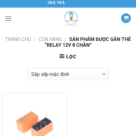
Chuyển
ĐIỆN TỬ HƯƠNG TRÀ
đến
nội
dung
TRANG CHỦ
/
CỬA HÀNG
/
SẢN PHẨM ĐƯỢC GẮN THẺ
“RELAY 12V 8 CHÂN”
LỌC