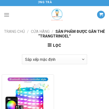
Chuyển
ĐIỆN TỬ HƯƠNG TRÀ
đến
nội
dung
TRANG CHỦ
/
CỬA HÀNG
/
SẢN PHẨM ĐƯỢC GẮN THẺ
“TRANGTRINOEL”
LỌC