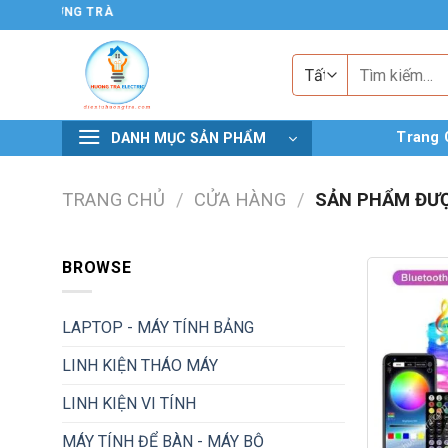
Chuyển
 TỬ HƯƠNG TRÀ
đến
nội
Tìm
kiếm:
dung
Trang 
DANH MỤC SẢN PHẨM
TRANG CHỦ
/
CỬA HÀNG
/
SẢN PHẨM ĐƯỢ
BROWSE
LAPTOP - MÁY TÍNH BẢNG
LINH KIỆN THÁO MÁY
LINH KIỆN VI TÍNH
MÁY TÍNH ĐỂ BÀN - MÁY BỘ