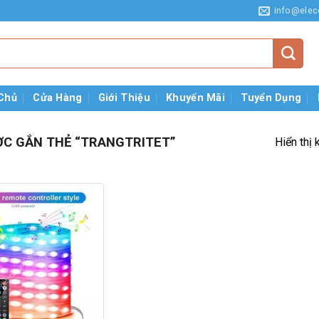
info@elec
Chủ
Cửa Hàng
Giới Thiệu
Khuyến Mãi
Tuyển Dụng
C GẮN THẺ “TRANGTRITET”
Hiển thị 