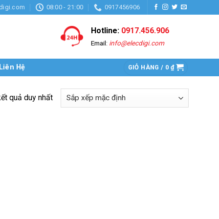
digi.com
08:00 - 21:00
0917456906
Hotline:
0917.456.906
Email:
info@elecdigi.com
Liên Hệ
GIỎ HÀNG /
0
₫
kết quả duy nhất