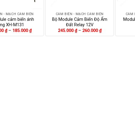
+
+
N - MẠCH CẢM BIẾN
CẢM BIẾN - MẠCH CẢM BIẾN
CẢM 
ule cảm biến ánh
Bộ Module Cảm Biến Độ Ẩm
Modul
áng XH-M131
Đất Relay 12V
Khoảng
Khoảng
00
₫
–
185.000
₫
245.000
₫
–
260.000
₫
giá:
giá:
từ
từ
170.000 ₫
245.000 ₫
đến
đến
185.000 ₫
260.000 ₫