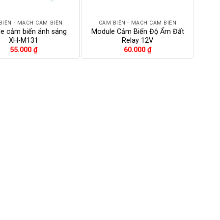
+
BIẾN - MẠCH CẢM BIẾN
CẢM BIẾN - MẠCH CẢM BIẾN
e cảm biến ánh sáng
Module Cảm Biến Độ Ẩm Đất
XH-M131
Relay 12V
55.000
₫
60.000
₫