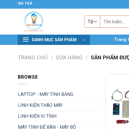
Chuyển
 TỬ HƯƠNG TRÀ
đến
nội
Tìm
kiếm:
dung
Trang 
DANH MỤC SẢN PHẨM
TRANG CHỦ
/
CỬA HÀNG
/
SẢN PHẨM ĐƯỢ
BROWSE
LAPTOP - MÁY TÍNH BẢNG
LINH KIỆN THÁO MÁY
LINH KIỆN VI TÍNH
MÁY TÍNH ĐỂ BÀN - MÁY BỘ