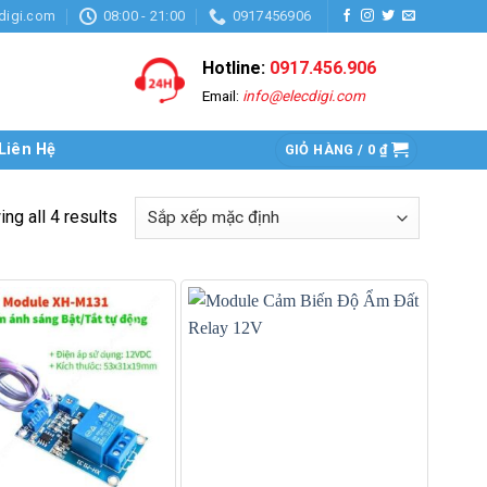
digi.com
08:00 - 21:00
0917456906
Hotline:
0917.456.906
Email:
info@elecdigi.com
Liên Hệ
GIỎ HÀNG /
0
₫
ng all 4 results