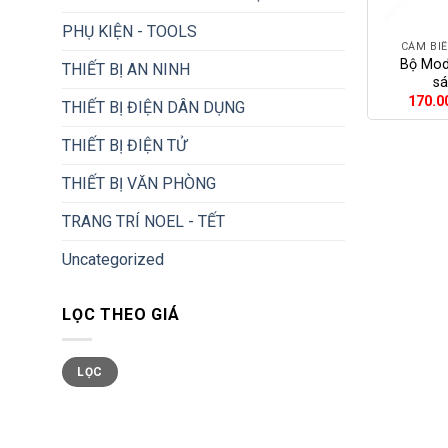
+
PHỤ KIỆN - TOOLS
CẢM BIẾ
Bộ Mod
THIẾT BỊ AN NINH
s
170.0
THIẾT BỊ ĐIỆN DÂN DỤNG
THIẾT BỊ ĐIỆN TỬ
THIẾT BỊ VĂN PHÒNG
TRANG TRÍ NOEL - TẾT
Uncategorized
LỌC THEO GIÁ
Giá
Giá
LỌC
tối
tối
thiểu
đa