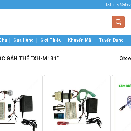
info@elec
Chủ
Cửa Hàng
Giới Thiệu
Khuyến Mãi
Tuyển Dụng
C GẮN THẺ “XH-M131”
Showi