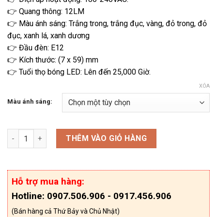
👉 Quang thông: 12LM
👉 Màu ánh sáng: Trắng trong, trắng đục, vàng, đỏ trong, đỏ
đục, xanh lá, xanh dương
👉 Đầu đèn: E12
👉 Kích thước: (7 x 59) mm
👉 Tuổi thọ bóng LED: Lên đến 25,000 Giờ.
XÓA
Màu ánh sáng:
Bóng Cana Led Hoà Thái C7 E12 số lượng
THÊM VÀO GIỎ HÀNG
Hỗ trợ mua hàng:
Hotline: 0907.506.906 - 0917.456.906
(Bán hàng cả Thứ Bảy và Chủ Nhật)