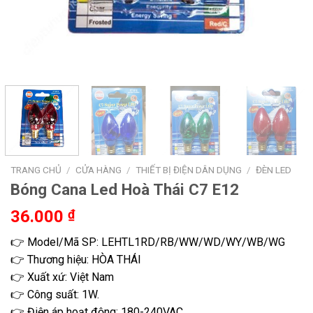
TRANG CHỦ
/
CỬA HÀNG
/
THIẾT BỊ ĐIỆN DÂN DỤNG
/
ĐÈN LED
Bóng Cana Led Hoà Thái C7 E12
36.000
₫
👉 Model/Mã SP: LEHTL1RD/RB/WW/WD/WY/WB/WG
👉 Thương hiệu: HÒA THÁI
👉 Xuất xứ: Việt Nam
👉 Công suất: 1W.
👉 Điện áp hoạt động: 180-240VAC.