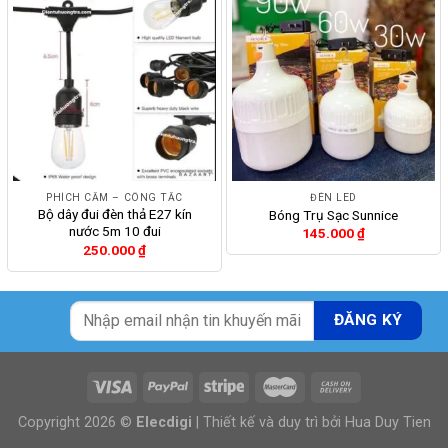
PHÍCH CẮM – CÔNG TẮC
ĐÈN LED
Bộ dây đui đèn thả E27 kín
Bóng Trụ Sạc Sunnice
nước 5m 10 đui
145.000
₫
250.000
₫
Copyright 2026 ©
Elecdigi
| Thiết kế và duy trì bởi
Hua Duy Tien