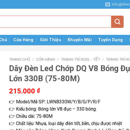
info@elec
Chủ
Cửa Hàng
Giới Thiệu
Khuyến Mãi
Tuyển Dụng
TRANG CHỦ
/
CỬA HÀNG
/
TRANG TRÍ NOEL - TẾT
/
TRANG TRÍ N
Dây Đèn Led Chớp DQ V8 Bóng Đ
Lớn 330B (75-80M)
215.000
₫
👉 Model/Mã SP: LWNB330W/Y/B/G/P/R/F
👉 Kiểu bóng: Bóng lớn V8 đục – 330 bóng.
👉 Chiều dài: 75-80M
👉 Chất liệu: Nhựa, loại dây đèn tốt, bền, chịu được nhiệt