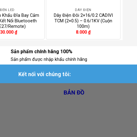
ĐÈN LED
DÂY ĐIỆN
n Khấu Đĩa Bay Cảm
Dây Điện Đôi 2×16/0.2 CADIVI
Đèn
ết Nối Bluetooeth
TCM (2×0.5) – 0.6/1KV (Cuộn
(E27/Remote)
100m)
30.000
₫
8.000
₫
Sản phẩm chính hãng 100%
Sản phẩm được nhập khẩu chính hãng
Kết nối với chúng tôi:
BẢN ĐỒ