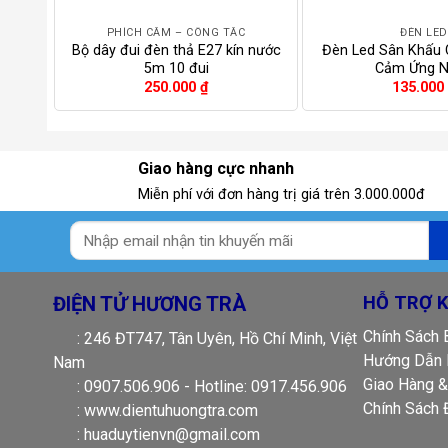
PHÍCH CẮM – CÔNG TẮC
ĐÈN LED
Bộ dây đui đèn thả E27 kín nước
Đèn Led Sân Khấu
5m 10 đui
Cảm Ứng 
250.000
₫
135.000
Giao hàng cực nhanh
Miễn phí với đơn hàng trị giá trên 3.000.000đ
ĐIỆN TỬ HƯƠNG TRÀ
HỖ TRỢ 
Chính Sách
: 246 ĐT747, Tân Uyên, Hồ Chí Minh, Việt
Hướng Dẫn 
Nam
Giao Hàng &
: 0907.506.906 - Hotline: 0917.456.906
Chính Sách 
: www.dientuhuongtra.com
: huaduytienvn@gmail.com