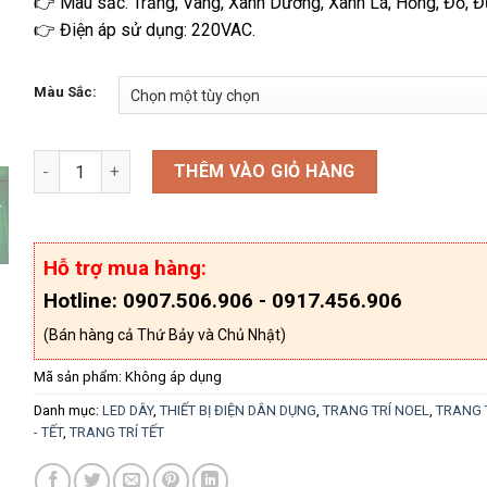
👉 Màu sắc: Trắng, Vàng, Xanh Dương, Xanh Lá, Hồng, Đỏ, 
👉 Điện áp sử dụng: 220VAC.
Màu Sắc:
Dây Đèn Led Chớp DQ V8 Bóng Đục Lớn 330B (75-80M) số lư
THÊM VÀO GIỎ HÀNG
Hỗ trợ mua hàng:
Hotline: 0907.506.906 - 0917.456.906
(Bán hàng cả Thứ Bảy và Chủ Nhật)
Mã sản phẩm:
Không áp dụng
Danh mục:
LED DÂY
,
THIẾT BỊ ĐIỆN DÂN DỤNG
,
TRANG TRÍ NOEL
,
TRANG 
- TẾT
,
TRANG TRÍ TẾT