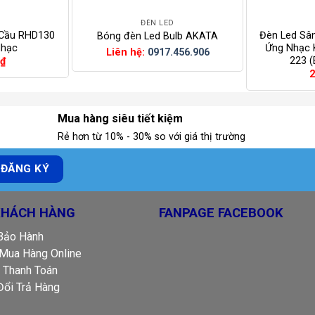
ĐÈN LED
 Cầu RHD130
Đèn Led Sâ
Bóng đèn Led Bulb AKATA
Nhạc
Ứng Nhạc K
Liên hệ:
0917.456.906
223 
₫
2
Mua hàng siêu tiết kiệm
Rẻ hơn từ 10% - 30% so với giá thị trường
KHÁCH HÀNG
FANPAGE FACEBOOK
 Bảo Hành
Mua Hàng Online
 Thanh Toán
Đổi Trả Hàng