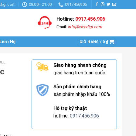
digi.com
08:00 - 21:00
0917456906
Hotline:
0917.456.906
Email:
info@elecdigi.com
Liên Hệ
GIỎ HÀNG /
0
₫
OEL
Giao hàng nhanh chóng
ục
giao hàng trên toàn quốc
Sản phẩm chính hãng
sản phẩm nhập khẩu 100%
Hỗ trợ kỹ thuật
hotline:
0917.456.906