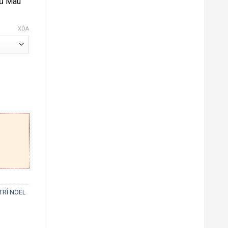
Đủ Màu
XÓA
ợng
TRÍ NOEL