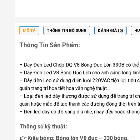
MÔ TẢ
THÔNG TIN BỔ SUNG
ĐÁNH GIÁ (0)
HƯ
Thông Tin Sản Phẩm:
– Dây Đèn Led Chớp DQ V8 Bóng Đục Lớn 330B có thể tra
– Dây Đèn Led V8 Bóng Đục Lớn cho ánh sáng long lanh,
– Dây đèn Led sử dụng điện lưới 220VAC tiện lợi, tiêu c
quấn trang trí họa tiết hoa văn nghệ thuật…
– Loại đèn led dây thường được sử dụng để trang trí ch
quán hoặc mắc để tạo thành các đường đồng thời trên tr
– Đèn led dây có độ sáng dịu nhẹ, nháy đều hoặc không
Thông số kỹ thuật:
👉 Kiểu bóng: Bóng lớn V8 đục – 330 bóng.