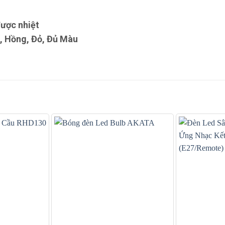
được nhiệt
, Hồng, Đỏ, Đủ Màu
+
+