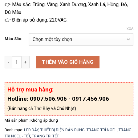
👉 Màu sắc: Trắng, Vàng, Xanh Dương, Xanh Lá, Hồng, Đỏ,
Đủ Màu
👉 Điện áp sử dụng: 220VAC.
XÓA
Màu Sắc:
Dây đèn led rèm thác nước 3x2m số lượng
THÊM VÀO GIỎ HÀNG
Hỗ trợ mua hàng:
Hotline: 0907.506.906 - 0917.456.906
(Bán hàng cả Thứ Bảy và Chủ Nhật)
Mã sản phẩm:
Không áp dụng
Danh mục:
LED DÂY
,
THIẾT BỊ ĐIỆN DÂN DỤNG
,
TRANG TRÍ NOEL
,
TRANG
TRÍ NOEL - TẾT
,
TRANG TRÍ TẾT