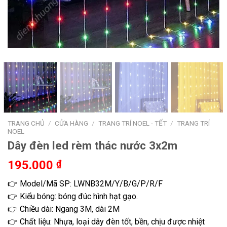
TRANG CHỦ
/
CỬA HÀNG
/
TRANG TRÍ NOEL - TẾT
/
TRANG TRÍ
NOEL
Dây đèn led rèm thác nước 3x2m
195.000
₫
👉 Model/Mã SP: LWNB32M/Y/B/G/P/R/F
👉 Kiểu bóng: bóng đúc hình hạt gạo.
👉 Chiều dài: Ngang 3M, dài 2M
👉 Chất liệu: Nhựa, loại dây đèn tốt, bền, chịu được nhiệt