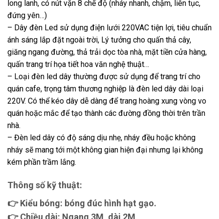
long lanh, có nút vặn 8 chế độ (nháy nhanh, chậm, liên tục,
đứng yên…)
– Dây đèn Led sử dụng điện lưới 220VAC tiện lợi, tiêu chuẩn
ánh sáng lắp đặt ngoài trời, Lý tưởng cho quấn thả cây,
giăng ngang đường, thả trải dọc tòa nhà, mặt tiền cửa hàng,
quấn trang trí họa tiết hoa văn nghệ thuật…
– Loại đèn led dây thường được sử dụng để trang trí cho
quán cafe, trọng tâm thương nghiệp là đèn led dây dài loại
220V. Có thể kéo dây dễ dàng để trang hoàng xung vòng vo
quán hoặc mắc để tạo thành các đường đồng thời trên trần
nhà.
– Đèn led dây có độ sáng dịu nhẹ, nháy đều hoặc không
nháy sẽ mang tới một không gian hiện đại nhưng lại không
kém phần trầm lắng.
Thông số kỹ thuật:
👉 Kiểu bóng: bóng đúc hình hạt gạo.
👉 Chiều dài: Ngang 3M, dài 2M