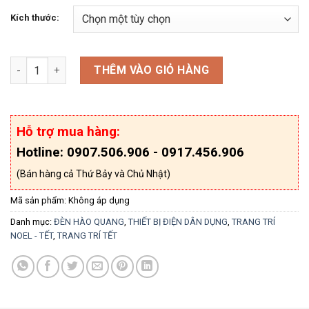
Kích thước:
Đèn Hào Quang Cơ Neon Sen số lượng
THÊM VÀO GIỎ HÀNG
Hỗ trợ mua hàng:
Hotline: 0907.506.906 - 0917.456.906
(Bán hàng cả Thứ Bảy và Chủ Nhật)
Mã sản phẩm:
Không áp dụng
Danh mục:
ĐÈN HÀO QUANG
,
THIẾT BỊ ĐIỆN DÂN DỤNG
,
TRANG TRÍ
NOEL - TẾT
,
TRANG TRÍ TẾT