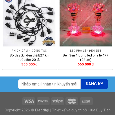
PHÍCH CẮM – CÔNG TẮC
LED PHA LÊ - ĐÈN SEN
Bộ dây đui đèn thả E27 kín
Đèn Sen 1 bông led pha lê 477
nước 5m 20 đui
(24cm)
500.000
₫
660.000
₫
Copyright 2026 ©
Elecdigi
| Thiết kế và duy trì bởi
Hua Duy Tien