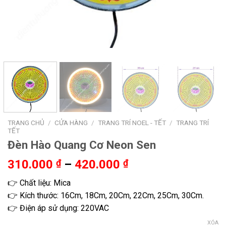
TRANG CHỦ
/
CỬA HÀNG
/
TRANG TRÍ NOEL - TẾT
/
TRANG TRÍ
TẾT
Đèn Hào Quang Cơ Neon Sen
Khoảng
310.000
₫
–
420.000
₫
giá:
👉 Chất liệu: Mica
từ
👉 Kích thước: 16Cm, 18Cm, 20Cm, 22Cm, 25Cm, 30Cm.
310.000 ₫
👉 Điện áp sử dụng: 220VAC
đến
420.000 ₫
XÓA