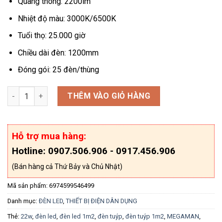
Quang thông: 2200lm
Nhiệt độ màu: 3000K/6500K
Tuổi thọ: 25.000 giờ
Chiều dài đèn: 1200mm
Đóng gói: 25 đèn/thùng
Đèn Led 1m2 22W MEGAMAN - YTT8A3 số lượng
THÊM VÀO GIỎ HÀNG
Hỗ trợ mua hàng:
Hotline: 0907.506.906 - 0917.456.906
(Bán hàng cả Thứ Bảy và Chủ Nhật)
Mã sản phẩm:
6974599546499
Danh mục:
ĐÈN LED
,
THIẾT BỊ ĐIỆN DÂN DỤNG
Thẻ:
22w
,
đèn led
,
đèn led 1m2
,
đèn tuýp
,
đèn tuýp 1m2
,
MEGAMAN
,