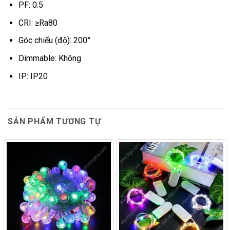
PF: 0.5
CRI: ≥Ra80
Góc chiếu (độ): 200°
Dimmable: Không
IP: IP20
SẢN PHẨM TƯƠNG TỰ