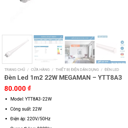
TRANG CHỦ
/
CỬA HÀNG
/
THIẾT BỊ ĐIỆN DÂN DỤNG
/
ĐÈN LED
Đèn Led 1m2 22W MEGAMAN – YTT8A3
80.000
₫
Model: YTT8A3-22W
Công suất: 22W
Điện áp: 220V/50Hz