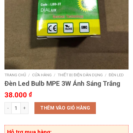
TRANG CHỦ
/
CỬA HÀNG
/
THIẾT BỊ ĐIỆN DÂN DỤNG
/
ĐÈN LED
Đèn Led Bulb MPE 3W Ánh Sáng Trắng
38.000
₫
Đèn Led Bulb MPE 3W Ánh Sáng Trắng số lượng
THÊM VÀO GIỎ HÀNG
Hỗ trợ mua hàng: