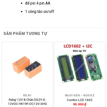
đế pin 4 pin AA
1 công tắc on/off
SẢN PHẨM TƯƠNG TỰ
RELAY
MẠCH ĐIỆN – MODULE
Relay 12V 8 Chân DS2Y-S-
Combo LCD 1602
12VDC HK19F-DC12V-SHG
95.000
₫