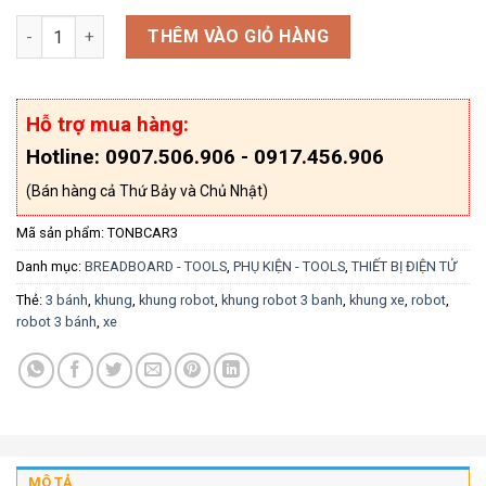
Khung Xe Robot Mica 3 Bánh số lượng
THÊM VÀO GIỎ HÀNG
Hỗ trợ mua hàng:
Hotline: 0907.506.906 - 0917.456.906
(Bán hàng cả Thứ Bảy và Chủ Nhật)
Mã sản phẩm:
TONBCAR3
Danh mục:
BREADBOARD - TOOLS
,
PHỤ KIỆN - TOOLS
,
THIẾT BỊ ĐIỆN TỬ
Thẻ:
3 bánh
,
khung
,
khung robot
,
khung robot 3 banh
,
khung xe
,
robot
,
robot 3 bánh
,
xe
MÔ TẢ