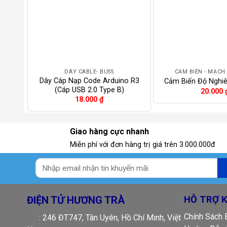
+
+
DÂY CABLE- BUSS
CẢM BIẾN - MẠCH
Dây Cáp Nạp Code Arduino R3
Cảm Biến Độ Nghi
(Cáp USB 2.0 Type B)
20.000
18.000
₫
Giao hàng cực nhanh
Miễn phí với đơn hàng trị giá trên 3.000.000đ
ĐIỆN TỬ HƯƠNG TRÀ
HỖ TRỢ 
Chính Sách
: 246 ĐT747, Tân Uyên, Hồ Chí Minh, Việt