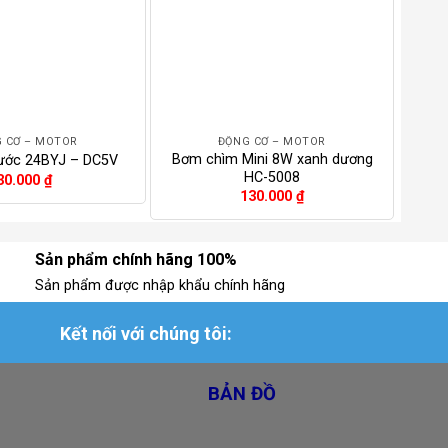
+
+
 CƠ – MOTOR
ĐỘNG CƠ – MOTOR
Bơm chìm Mini 8W xanh dương
Modu
ước 24BYJ – DC5V
HC-5008
k
30.000
₫
130.000
₫
Sản phẩm chính hãng 100%
Sản phẩm được nhập khẩu chính hãng
Kết nối với chúng tôi:
BẢN ĐỒ