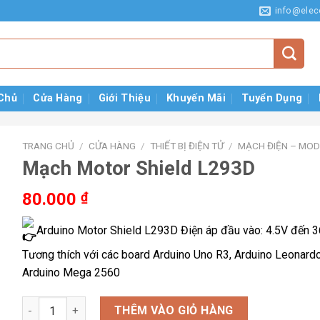
info@elec
Chủ
Cửa Hàng
Giới Thiệu
Khuyến Mãi
Tuyển Dụng
TRANG CHỦ
/
CỬA HÀNG
/
THIẾT BỊ ĐIỆN TỬ
/
MẠCH ĐIỆN – MO
Mạch Motor Shield L293D
80.000
₫
Arduino Motor Shield L293D Điện áp đầu vào: 4.5V đến 3
Tương thích với các board Arduino Uno R3, Arduino Leonard
Arduino Mega 2560
Mạch Motor Shield L293D số lượng
THÊM VÀO GIỎ HÀNG