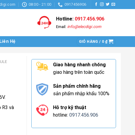
digi.com
08:00 - 21:00
0917456906
Hotline:
0917.456.906
Email:
info@elecdigi.com
Liên Hệ
GIỎ HÀNG /
0
₫
DULE
Giao hàng nhanh chóng
giao hàng trên toàn quốc
Sản phẩm chính hãng
sản phẩm nhập khẩu 100%
6V.
Hỗ trợ kỹ thuật
o R3 và
hotline:
0917.456.906