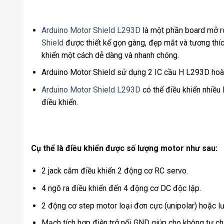
Arduino Motor Shield L293D
là một phần board mở rộ
Shield
được thiết kế gọn gàng, đẹp mắt và tương thí
khiển một cách dễ dàng và nhanh chóng.
Arduino Motor Shield sử dụng 2 IC cầu H L293D hoàn
Arduino Motor Shield L293D
có thể điều khiển nhiều
điều khiển.
Cụ thể là điều khiển được số lượng motor như sau:
2 jack cắm điều khiển 2 động cơ RC servo.
4 ngõ ra điều khiển đến 4 động cơ DC độc lập.
2 động cơ step motor loại đơn cực (unipolar) hoặc l
Mạch tích hợp điện trở nối GND giúp cho không tự ch