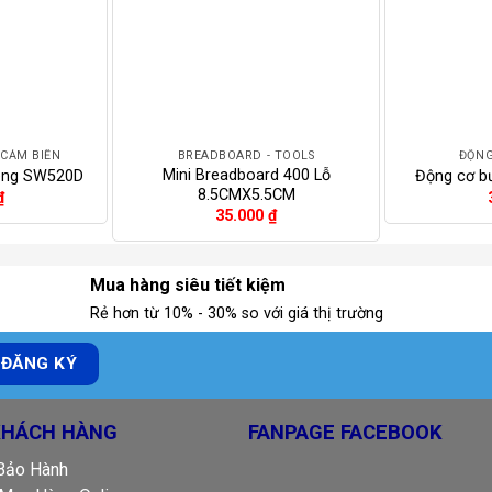
+
+
 CẢM BIẾN
BREADBOARD - TOOLS
ĐỘNG
Mini Breadboard 400 Lỗ
êng SW520D
Động cơ b
8.5CMX5.5CM
₫
35.000
₫
Mua hàng siêu tiết kiệm
Rẻ hơn từ 10% - 30% so với giá thị trường
KHÁCH HÀNG
FANPAGE FACEBOOK
 Bảo Hành