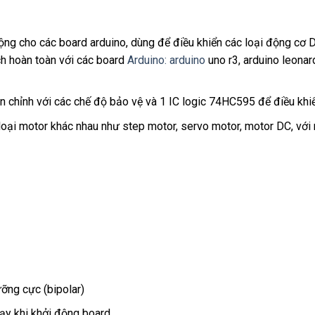
ng cho các board arduino, dùng để điều khiển các loại động cơ 
ch hoàn toàn với các board
Arduino: arduino
uno r3, arduino leona
 chỉnh với các chế độ bảo vệ và 1 IC logic 74HC595 để điều khi
 loại motor khác nhau như step motor, servo motor, motor DC, vớ
ưỡng cực (bipolar)
ạy khi khởi động board.